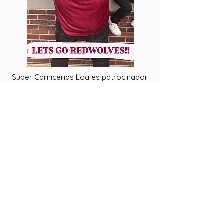
Super Carnicerias Loa es patrocinador
orgulloso de los Chattanooga Red
Wolves SC!