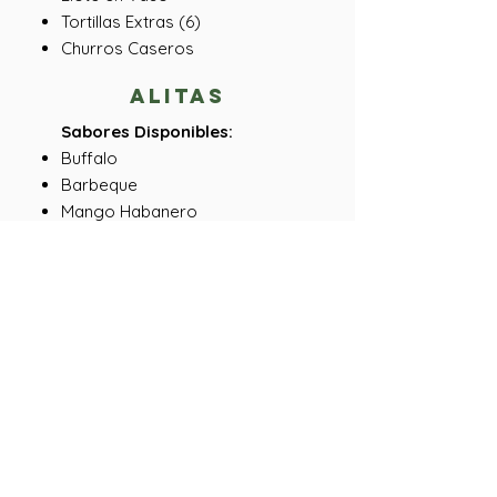
Tortillas Extras (6)
Churros Caseros
alitas
Sabores Disponibles:
Buffalo
Barbeque
Mango Habanero​
10ct
20ct
30ct
40ct
Y MUCHO MAS!
*Disponibilidad varía por localidad