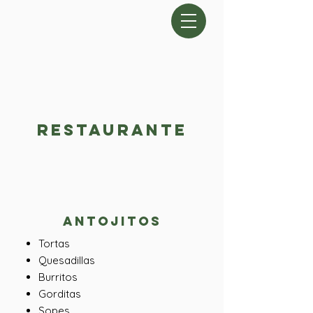
RESTAURANTE
Te invitamos a probar nuestra deliciosa
comida, siempre casera y hecha con los
ingredientes más frescos.
Antojitos
Tortas
Quesadillas
Burritos
Gorditas
Sopes